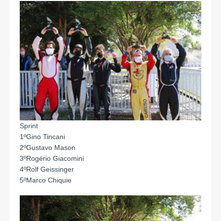
Sprint
1ºGino Tincani
2ºGustavo Mason
3ºRogério Giacomini
4ºRolf Geissinger
5ºMarco Chiquie