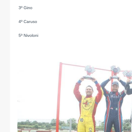
3º Gino
4º Caruso
5º Nivoloni