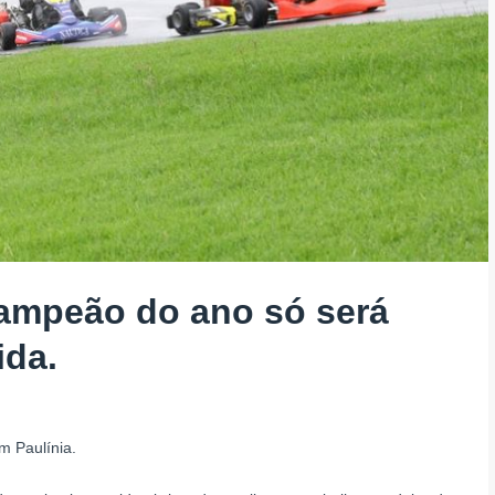
ampeão do ano só será
ida.
 Paulínia.