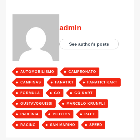
admin
See author's posts
AUTOMOBILISMO
CAMPEONATO
CAMPINAS
FANATICI
FANATICI KART
FORMULA
GO
GO KART
GUSTAVOGUISSI
MARCELO KRUNFLI
PAULÍNIA
PILOTOS
RACE
RACING
SAN MARINO
SPEED