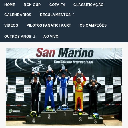
HOME
ROK CUP
COPA F4
CLASSIFICAÇÃO
CALENDÁRIOS
REGULAMENTOS
VIDEOS
PILOTOS FANATICI KART
OS CAMPEÕES
OUTROS ANOS
AO VIVO