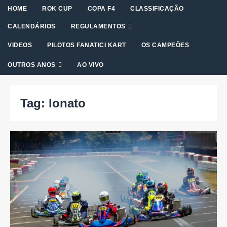
HOME
ROK CUP
COPA F4
CLASSIFICAÇÃO
CALENDÁRIOS
REGULAMENTOS
VIDEOS
PILOTOS FANATICI KART
OS CAMPEÕES
OUTROS ANOS
AO VIVO
Tag:
lonato