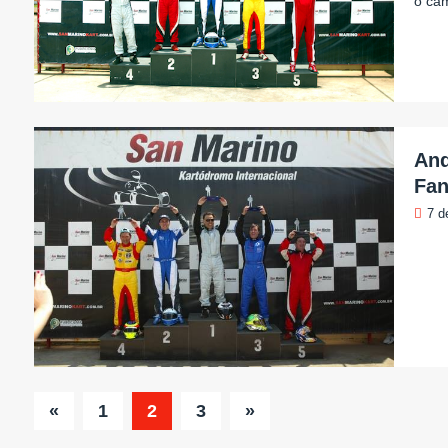
o ca
And
Fan
7 d
«
1
2
3
»