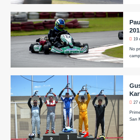
Pau
201
19 
No pr
campe
Gus
Kar
27 
Prim
San M