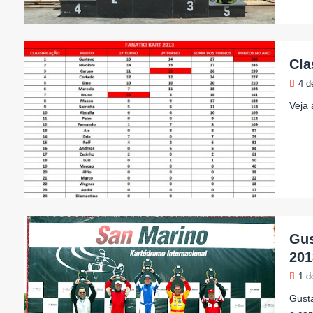
Cla
4 d
Veja 
Gus
201
1 d
Gusta