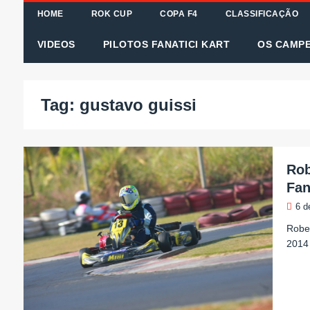
HOME
ROK CUP
COPA F4
CLASSIFICAÇÃO
VIDEOS
PILOTOS FANATICI KART
OS CAMP
Tag:
gustavo guissi
Rob
Fan
6 d
Rober
2014 