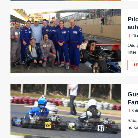
Pil
aut
26 
Oito 
Inte
LE
Gus
Fan
8 d
Sábad
no ka