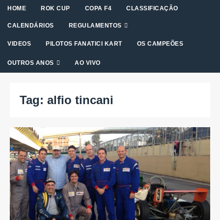
HOME
ROK CUP
COPA F4
CLASSIFICAÇÃO
CALENDÁRIOS
REGULAMENTOS
VIDEOS
PILOTOS FANATICI KART
OS CAMPEÕES
OUTROS ANOS
AO VIVO
Tag:
alfio tincani